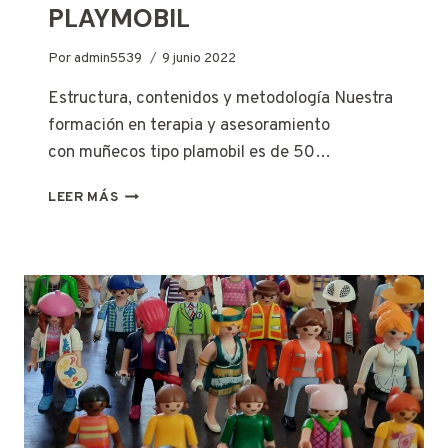
PLAYMOBIL
Por
admin5539
9 junio 2022
Estructura, contenidos y metodología Nuestra
formación en terapia y asesoramiento
con muñecos tipo plamobil es de 50…
CURSOS
LEER MÁS
DE
FORMACIÓN
CON
MUÑECOS
TIPO
PLAYMOBIL