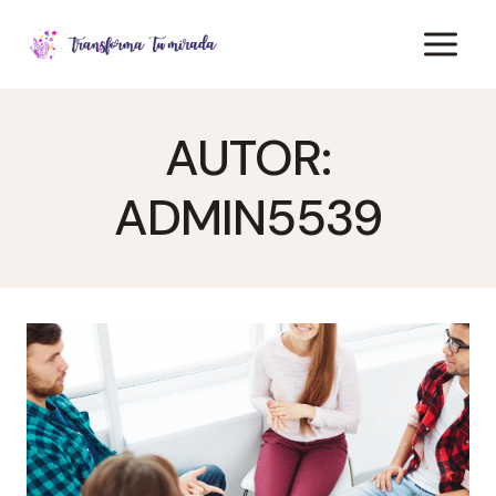
Saltar
al
contenido
AUTOR:
ADMIN5539