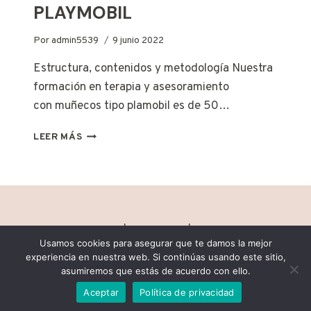
PLAYMOBIL
Por
admin5539
9 junio 2022
Estructura, contenidos y metodología Nuestra
formación en terapia y asesoramiento
con muñecos tipo plamobil es de 50…
CURSOS
LEER MÁS
DE
FORMACIÓN
CON
MUÑECOS
TIPO
PLAYMOBIL
© 2026 WordPress |
Aviso legal
|
Política Privacidad
Usamos cookies para asegurar que te damos la mejor
experiencia en nuestra web. Si continúas usando este sitio,
asumiremos que estás de acuerdo con ello.
Aceptar
Política de privacidad